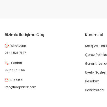
Bizimle İletişime Geç
Kurumsal
Whatsapp
Satış ve Tesl
0544 526 71 77
Çerez Politika
Telefon
Garanti ve İ
0212 637 13 66
Üyelik Sözleş
E-posta
Hesabım
info@tumplastik.com
Hakkımızda