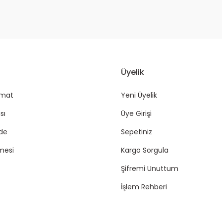
Üyelik
imat
Yeni Üyelik
sı
Üye Girişi
ade
Sepetiniz
mesi
Kargo Sorgula
Şifremi Unuttum
İşlem Rehberi