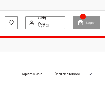
Giriş
Sepet
Yap
Üye Ol
Toplam 0 ürün