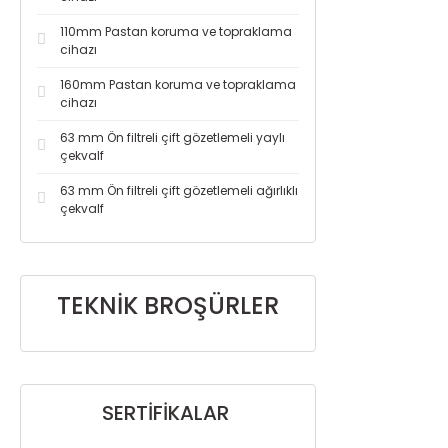
110mm Pastan koruma ve topraklama
cihazı
160mm Pastan koruma ve topraklama
cihazı
63 mm Ön filtreli çift gözetlemeli yaylı
çekvalf
63 mm Ön filtreli çift gözetlemeli ağırlıklı
çekvalf
TEKNİK BROŞÜRLER
SERTİFİKALAR