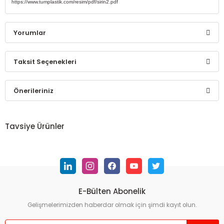
https://www.tumplastik.com/resim/pdf/sirin2.pdf
Yorumlar
Taksit Seçenekleri
Bu ürüne ilk yorumu siz yapın!
Önerileriniz
Yorum Yaz
Bu ürünün fiyat bilgisi, resim, ürün açıklamalarında ve diğer
konularda yetersiz gördüğünüz noktaları öneri formunu
Tavsiye Ürünler
kullanarak tarafımıza iletebilirsiniz.
Görüş ve önerileriniz için teşekkür ederiz.
Ürün resmi kalitesiz, bozuk veya görüntülenemiyor.
Ürün açıklamasında eksik bilgiler bulunuyor.
E-Bülten Abonelik
Ürün bilgilerinde hatalar bulunuyor.
Gelişmelerimizden haberdar olmak için şimdi kayıt olun.
Ürün fiyatı diğer sitelerden daha pahalı.
Bu ürüne benzer farklı alternatifler olmalı.