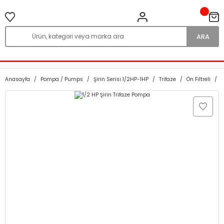
ARA
Anasayfa
Pompa / Pumps
Şirin Serisi 1/2HP-1HP
Trifaze
Ön Filtreli
1