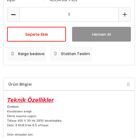
Fiyat
428,84 EUR + KDV
Sepete Ekle
Hemen Al
Kargo bedava
Stoktan Teslim
Ürün Bilgisi
Teknik Özellikler
Önfiltreli
Kendinden emişli
Deniz suyuna uygun
Trifaze 400 V 50 Hz 2850 devir/dakika
Debi: 8 M.M.S'de 9,5 m³/saat
Ürün detayları için: