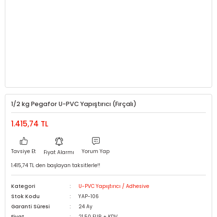
1/2 kg Pegafor U-PVC Yapıştırıcı (Fırçalı)
1.415,74 TL
Tavsiye Et
Yorum Yap
Fiyat Alarmı
1.415,74 TL den başlayan taksitlerle!!
Kategori
U-PVC Yapıştırıcı / Adhesive
Stok Kodu
YAP-106
Garanti Süresi
24 Ay
Fiyat
21,50 EUR + KDV