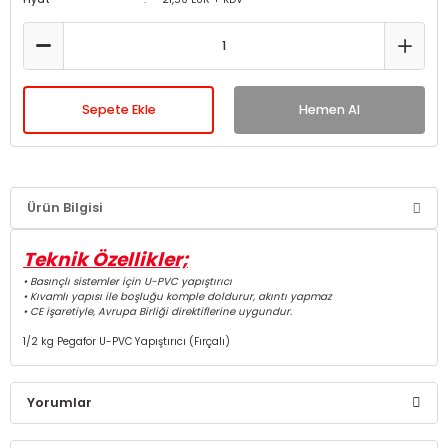
Sepete Ekle
Hemen Al
Ürün Bilgisi
Teknik Özellikler;
• Basınçlı sistemler için U-PVC yapıştırıcı
• Kıvamlı yapısı ile boşluğu komple doldurur, akıntı yapmaz
• CE işaretiyle, Avrupa Birliği direktiflerine uygundur.
1/2 kg Pegafor U-PVC Yapıştırıcı (Fırçalı)
Yorumlar