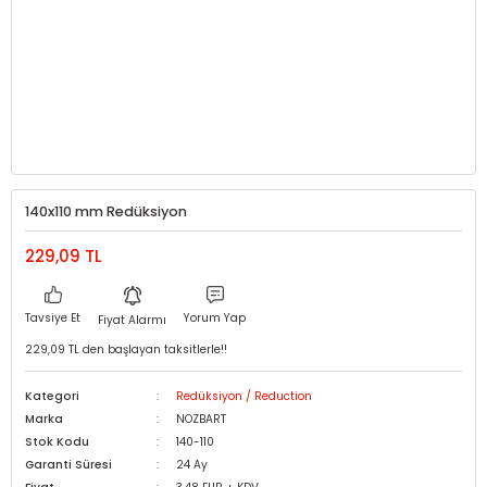
140x110 mm Redüksiyon
229,09 TL
Tavsiye Et
Yorum Yap
Fiyat Alarmı
229,09 TL den başlayan taksitlerle!!
Kategori
Redüksiyon / Reduction
Marka
NOZBART
Stok Kodu
140-110
Garanti Süresi
24 Ay