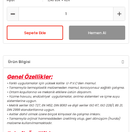
Fiyat
3,48 EUR + KDV
Sepete Ekle
Hemen Al
Ürün Bilgisi
Genel Özellikler;
• Farklı uygulamalar için yüksek kalite U-P.V.C’den mamul.
• Tamamıyla termoplastik malzemeden mamul, korozyonsuz sağlıklı çalışma.
• Ortam koşullarına ve mekanik etkilere üstün dayanım.
• Yüzme havuzu, endüstriyel uygulamalar, arıtma sistemleri ve içme suyu
sistemlerine uygun.
• Metrik seriler ISO 727, EN 1452, DIN 8063 ve dişli seriler ISO R7, ISO 228/1, BS 21,
DIN 2999 standartlarına uygun.
• Asitler dahil olmak üzere birçok kimyasal ile çalışma imkanı.
• Tamamıyla orjinal hammaddeden üretilmiş olup, geri dönüşüm (hurda)
malzeme kullanılmamaktadır.