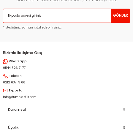
Ürün bilgilerinde hatalar bulunuyor.
GÖNDER
Ürün fiyatı diğer sitelerden daha pahalı.
Bu ürüne benzer farklı alternatifler olmalı.
*istediğiniz zaman iptal edebilirsiniz.
Bizimle İletişime Geç
Whatsapp
Gönder
0544 526 71 77
Telefon
0212 637 13 66
E-posta
info@tumplastik.com
Kurumsal
Üyelik