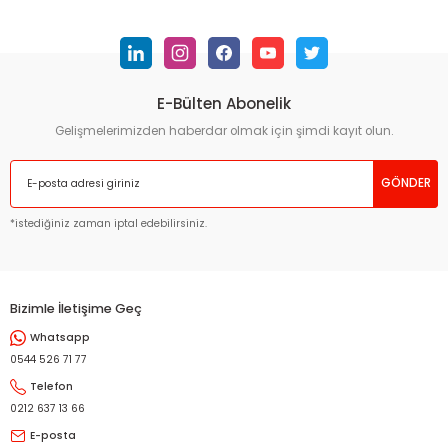
konularda yetersiz gördüğünüz noktaları öneri formunu
kullanarak tarafımıza iletebilirsiniz.
Görüş ve önerileriniz için teşekkür ederiz.
E-Bülten Abonelik
Ürün resmi kalitesiz, bozuk veya görüntülenemiyor.
Ürün açıklamasında eksik bilgiler bulunuyor.
Gelişmelerimizden haberdar olmak için şimdi kayıt olun.
Ürün bilgilerinde hatalar bulunuyor.
GÖNDER
Ürün fiyatı diğer sitelerden daha pahalı.
Bu ürüne benzer farklı alternatifler olmalı.
*istediğiniz zaman iptal edebilirsiniz.
Bizimle İletişime Geç
Whatsapp
Gönder
0544 526 71 77
Telefon
0212 637 13 66
E-posta