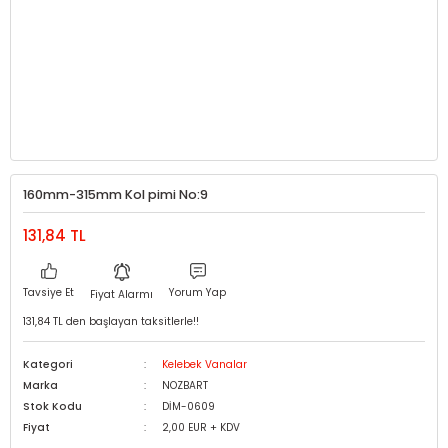
160mm-315mm Kol pimi No:9
131,84 TL
Tavsiye Et
Yorum Yap
Fiyat Alarmı
131,84 TL den başlayan taksitlerle!!
Kategori
Kelebek Vanalar
Marka
NOZBART
Stok Kodu
DİM-0609
Fiyat
2,00 EUR + KDV