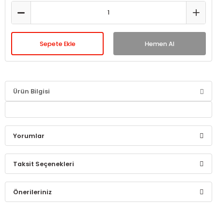
Sepete Ekle
Hemen Al
Ürün Bilgisi
Yorumlar
Taksit Seçenekleri
Bu ürüne ilk yorumu siz yapın!
Önerileriniz
Yorum Yaz
Bu ürünün fiyat bilgisi, resim, ürün açıklamalarında ve diğer