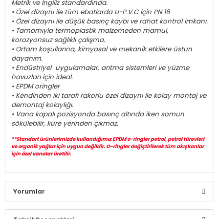
Metrik ve İngiliz standardında.
• Özel dizaynı ile tüm ebatlarda U-P.V.C için PN 16
• Özel dizaynı ile düşük basınç kaybı ve rahat kontrol imkanı.
• Tamamıyla termoplastik malzemeden mamul,
korozyonsuz sağlıklı çalışma.
• Ortam koşullarına, kimyasal ve mekanik etkilere üstün
dayanım.
• Endüstriyel uygulamalar, arıtma sistemleri ve yüzme
havuzları için ideal.
• EPDM oringler
• Kendinden iki tarafı rakorlu özel dizaynı ile kolay montaj ve
demontaj kolaylığı.
• Vana kapalı pozisyonda basınç altında iken somun
sökülebilir, küre yerinden çıkmaz.
**Standart ürünlerimizde kullandığımız EPDM o-ringler petrol, petrol türevleri
ve organik yağlar için uygun değildir. O-ringler değiştirilerek tüm akışkanlar
için özel vanalar üretilir.
Yorumlar