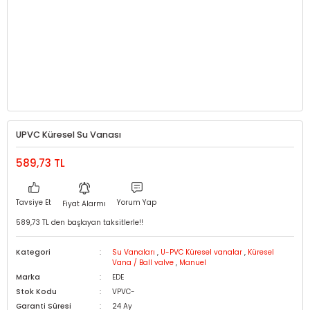
UPVC Küresel Su Vanası
589,73 TL
Tavsiye Et
Yorum Yap
Fiyat Alarmı
589,73 TL den başlayan taksitlerle!!
Kategori
Su Vanaları
,
U-PVC Küresel vanalar
,
Küresel
Vana / Ball valve
,
Manuel
Marka
EDE
Stok Kodu
VPVC-
Garanti Süresi
24 Ay