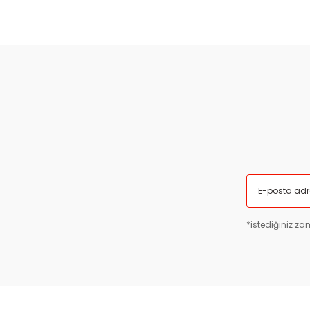
Ürün açıklamasında eksik bilgiler bulunuyor.
Ürün bilgilerinde hatalar bulunuyor.
Ürün fiyatı diğer sitelerden daha pahalı.
Bu ürüne benzer farklı alternatifler olmalı.
*istediğiniz zam