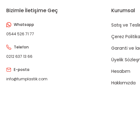
Bizimle İletişime Geç
Kurumsal
Whatsapp
Satış ve Tesl
0544 526 71 77
Çerez Politika
Telefon
Garanti ve İ
0212 637 13 66
Üyelik Sözleş
E-posta
Hesabım
info@tumplastik.com
Hakkımızda