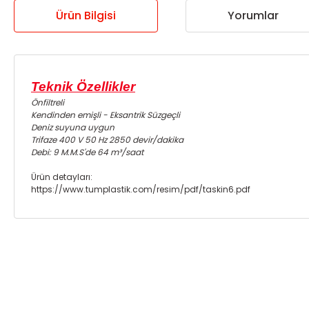
Ürün Bilgisi
Yorumlar
Teknik Özellikler
Önfiltreli
Kendinden emişli - Eksantrik Süzgeçli
Deniz suyuna uygun
Trifaze 400 V 50 Hz 2850 devir/dakika
Debi: 9 M.M.S'de 64 m³/saat
Ürün detayları:
https://www.tumplastik.com/resim/pdf/taskin6.pdf
Bu ürünün fiyat bilgisi, resim, ürün açıklamalarında ve diğer ko
Görüş ve önerileriniz için teşekkür ederiz.
Ürün resmi kalitesiz, bozuk veya görüntülenemiyor.