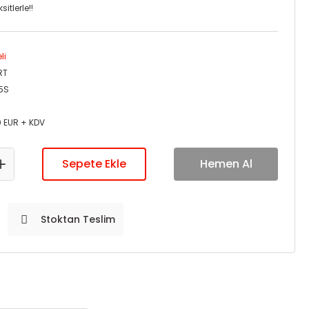
itlerle!!
li
RT
5S
0 EUR + KDV
Sepete Ekle
Hemen Al
Stoktan Teslim