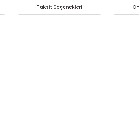
Taksit Seçenekleri
Ön
nularda yetersiz gördüğünüz noktaları öneri formunu kullanarak tarafımı
Bu ürüne ilk yorumu siz yapın!