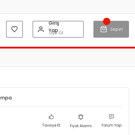
Giriş
Sepet
Yap
Üye Ol
Pompa
Tavsiye Et
Yorum Yap
Fiyat Alarmı