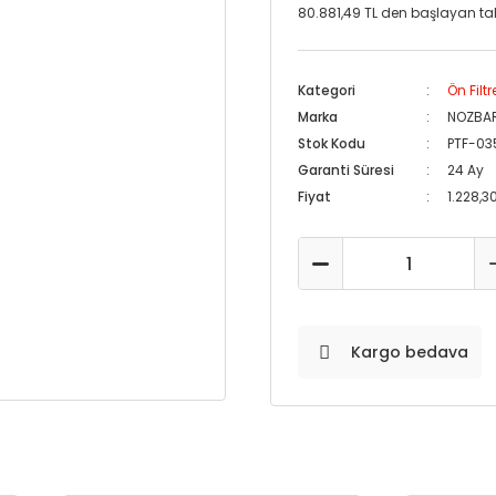
80.881,49 TL den başlayan taks
Kategori
Ön Filtre
Marka
NOZBA
Stok Kodu
PTF-03
Garanti Süresi
24 Ay
Fiyat
1.228,3
Kargo bedava