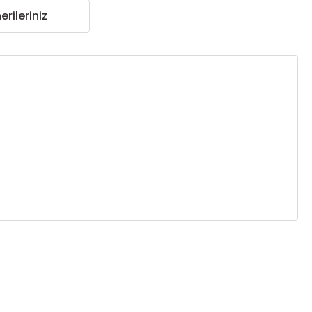
erileriniz
za iletebilirsiniz.