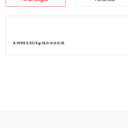
A:1005 E:511 Kg:16,0 m3:0,19
Bu ürünün fiyat bilgisi, resim, ürün açıklamalarında ve diğer ko
Görüş ve önerileriniz için teşekkür ederiz.
Ürün resmi kalitesiz, bozuk veya görüntülenemiyor.
Ürün açıklamasında eksik bilgiler bulunuyor.
Ürün bilgilerinde hatalar bulunuyor.
Ürün fiyatı diğer sitelerden daha pahalı.
Bu ürüne benzer farklı alternatifler olmalı.