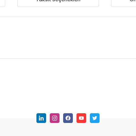
nularda yetersiz gördüğünüz noktaları öneri formunu kullanarak tarafımı
Bu ürüne ilk yorumu siz yapın!
Yorum Yaz