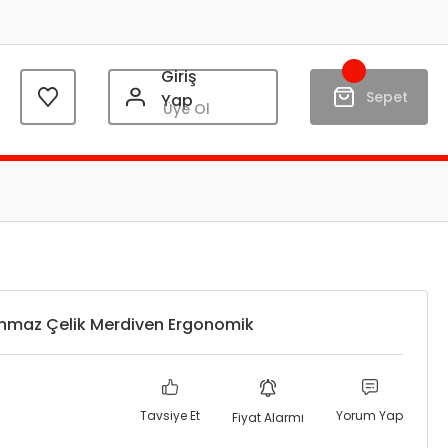
Giriş
Sepet
Yap
Üye Ol
anmaz Çelik Merdiven Ergonomik
Tavsiye Et
Yorum Yap
Fiyat Alarmı