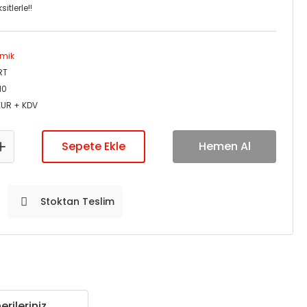
itlerle!!
mik
RT
10
EUR + KDV
Sepete Ekle
Hemen Al
Stoktan Teslim
erileriniz