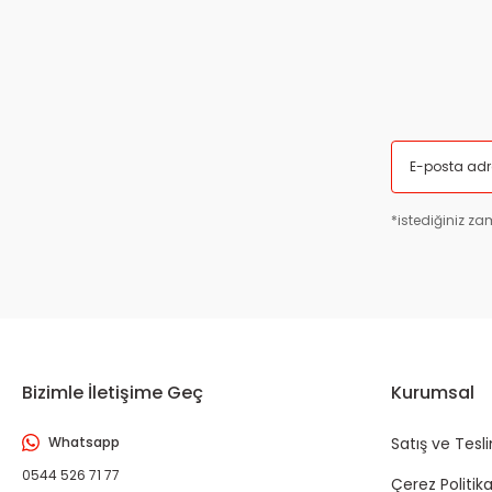
*istediğiniz zam
Bizimle İletişime Geç
Kurumsal
Whatsapp
Satış ve Tesl
0544 526 71 77
Çerez Politika