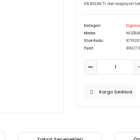
58.813,99 TL den başlayan taks
Kategori
Ergono
Marka
NOZBA
Stok Kodu
871520
Fiyat
893,17 
Kargo bedava
Taksit Seçenekleri
Ön