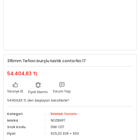
315mm Teflon burçlu lastik conta No:17
54.404,83 TL
Tavsiye Et
Yorum Yap
Fiyat Alarmı
54.404,83 TL den başlayan taksitlerle!!
Kategori
Kelebek Vanalar
Marka
NOZBART
Stok Kodu
DİM-1217
Fiyat
825,30 EUR + KDV