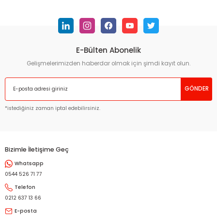
konularda yetersiz gördüğünüz noktaları öneri formunu
kullanarak tarafımıza iletebilirsiniz.
Görüş ve önerileriniz için teşekkür ederiz.
E-Bülten Abonelik
Ürün resmi kalitesiz, bozuk veya görüntülenemiyor.
Ürün açıklamasında eksik bilgiler bulunuyor.
Gelişmelerimizden haberdar olmak için şimdi kayıt olun.
Ürün bilgilerinde hatalar bulunuyor.
GÖNDER
Ürün fiyatı diğer sitelerden daha pahalı.
Bu ürüne benzer farklı alternatifler olmalı.
*istediğiniz zaman iptal edebilirsiniz.
Bizimle İletişime Geç
Whatsapp
Gönder
0544 526 71 77
Telefon
0212 637 13 66
E-posta