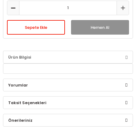
Sepete Ekle
Hemen Al
Ürün Bilgisi
Yorumlar
Taksit Seçenekleri
Bu ürüne ilk yorumu siz yapın!
Önerileriniz
Yorum Yaz
Bu ürünün fiyat bilgisi, resim, ürün açıklamalarında ve diğer