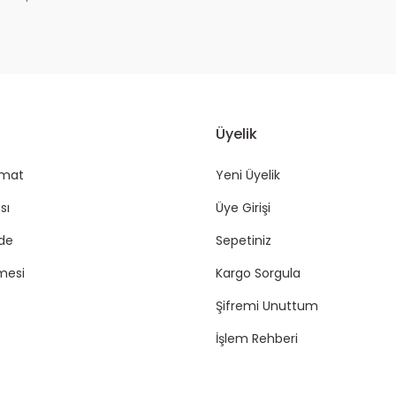
Üyelik
imat
Yeni Üyelik
sı
Üye Girişi
ade
Sepetiniz
mesi
Kargo Sorgula
Şifremi Unuttum
İşlem Rehberi