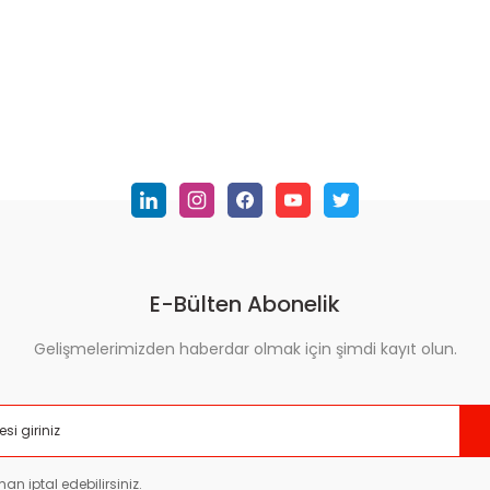
nularda yetersiz gördüğünüz noktaları öneri formunu kullanarak tarafımı
Bu ürüne ilk yorumu siz yapın!
Yorum Yaz
E-Bülten Abonelik
Gelişmelerimizden haberdar olmak için şimdi kayıt olun.
Gönder
an iptal edebilirsiniz.