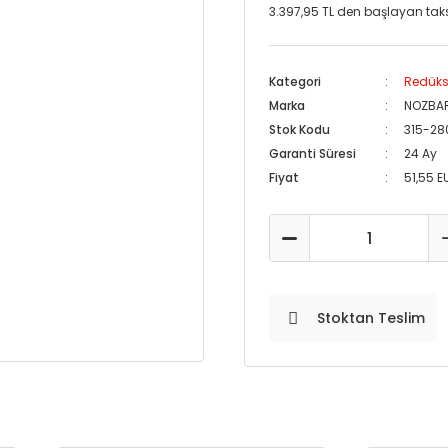
3.397,95 TL den başlayan taksi
Kategori
Redüks
Marka
NOZBA
Stok Kodu
315-28
Garanti Süresi
24 Ay
Fiyat
51,55 E
Stoktan Teslim