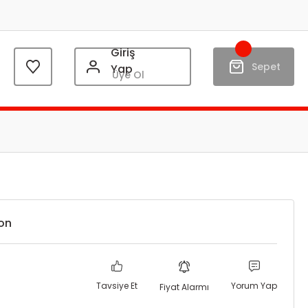
Giriş
Sepet
Yap
Üye Ol
on
Tavsiye Et
Yorum Yap
Fiyat Alarmı