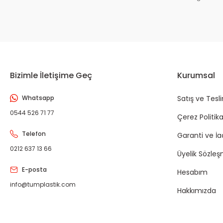
Bizimle İletişime Geç
Kurumsal
Whatsapp
Satış ve Tesl
0544 526 71 77
Çerez Politika
Telefon
Garanti ve İ
0212 637 13 66
Üyelik Sözleş
E-posta
Hesabım
info@tumplastik.com
Hakkımızda