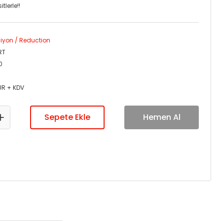
tlerle!!
iyon / Reduction
RT
0
UR + KDV
Sepete Ekle
Hemen Al