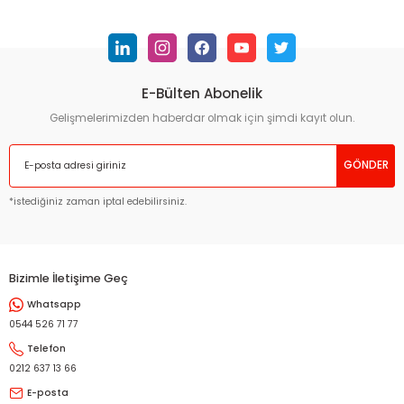
konularda yetersiz gördüğünüz noktaları öneri formunu
kullanarak tarafımıza iletebilirsiniz.
Görüş ve önerileriniz için teşekkür ederiz.
E-Bülten Abonelik
Ürün resmi kalitesiz, bozuk veya görüntülenemiyor.
Ürün açıklamasında eksik bilgiler bulunuyor.
Gelişmelerimizden haberdar olmak için şimdi kayıt olun.
Ürün bilgilerinde hatalar bulunuyor.
GÖNDER
Ürün fiyatı diğer sitelerden daha pahalı.
Bu ürüne benzer farklı alternatifler olmalı.
*istediğiniz zaman iptal edebilirsiniz.
Bizimle İletişime Geç
Whatsapp
Gönder
0544 526 71 77
Telefon
0212 637 13 66
E-posta