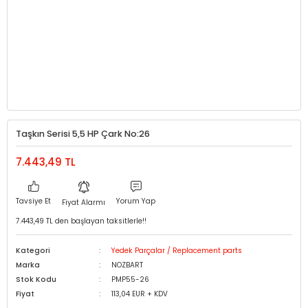
Taşkın Serisi 5,5 HP Çark No:26
7.443,49 TL
Tavsiye Et
Yorum Yap
Fiyat Alarmı
7.443,49 TL den başlayan taksitlerle!!
Kategori
Yedek Parçalar / Replacement parts
Marka
NOZBART
Stok Kodu
PMP55-26
Fiyat
113,04 EUR + KDV