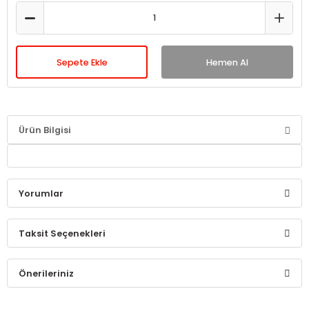
Sepete Ekle
Hemen Al
Ürün Bilgisi
Yorumlar
Taksit Seçenekleri
Bu ürüne ilk yorumu siz yapın!
Önerileriniz
Yorum Yaz
Bu ürünün fiyat bilgisi, resim, ürün açıklamalarında ve diğer