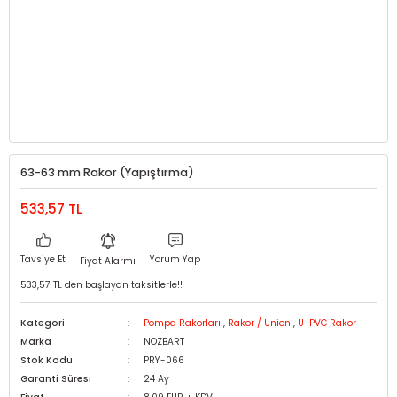
63-63 mm Rakor (Yapıştırma)
533,57 TL
Tavsiye Et
Yorum Yap
Fiyat Alarmı
533,57 TL den başlayan taksitlerle!!
Kategori
Pompa Rakorları
,
Rakor / Union
,
U-PVC Rakor
Marka
NOZBART
Stok Kodu
PRY-066
Garanti Süresi
24 Ay