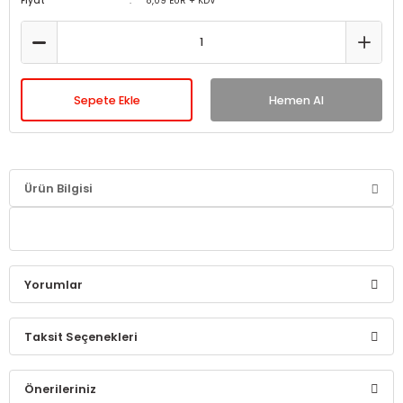
Fiyat
8,09 EUR + KDV
Sepete Ekle
Hemen Al
Ürün Bilgisi
Yorumlar
Taksit Seçenekleri
Bu ürüne ilk yorumu siz yapın!
Önerileriniz