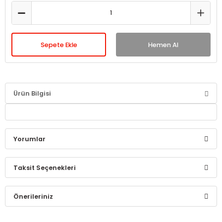
Sepete Ekle
Hemen Al
Ürün Bilgisi
Yorumlar
Taksit Seçenekleri
Bu ürüne ilk yorumu siz yapın!
Önerileriniz
Yorum Yaz
Bu ürünün fiyat bilgisi, resim, ürün açıklamalarında ve diğer