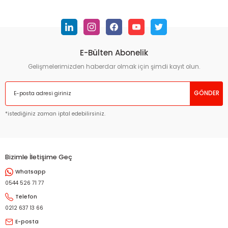
konularda yetersiz gördüğünüz noktaları öneri formunu
kullanarak tarafımıza iletebilirsiniz.
Görüş ve önerileriniz için teşekkür ederiz.
E-Bülten Abonelik
Ürün resmi kalitesiz, bozuk veya görüntülenemiyor.
Ürün açıklamasında eksik bilgiler bulunuyor.
Gelişmelerimizden haberdar olmak için şimdi kayıt olun.
Ürün bilgilerinde hatalar bulunuyor.
GÖNDER
Ürün fiyatı diğer sitelerden daha pahalı.
Bu ürüne benzer farklı alternatifler olmalı.
*istediğiniz zaman iptal edebilirsiniz.
Bizimle İletişime Geç
Whatsapp
Gönder
0544 526 71 77
Telefon
0212 637 13 66
E-posta