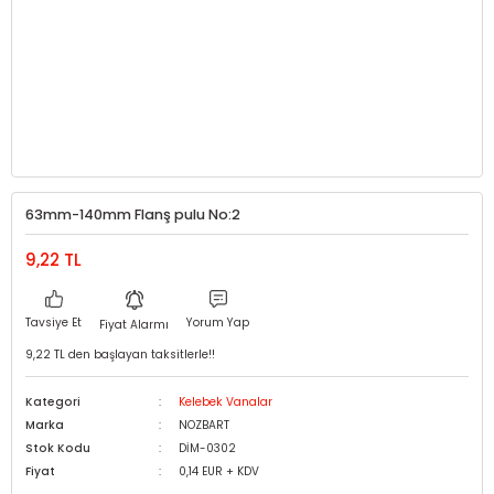
63mm-140mm Flanş pulu No:2
9,22 TL
Tavsiye Et
Yorum Yap
Fiyat Alarmı
9,22 TL den başlayan taksitlerle!!
Kategori
Kelebek Vanalar
Marka
NOZBART
Stok Kodu
DİM-0302
Fiyat
0,14 EUR + KDV