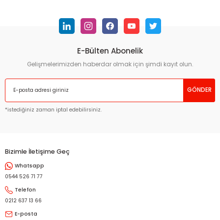
konularda yetersiz gördüğünüz noktaları öneri formunu
kullanarak tarafımıza iletebilirsiniz.
Görüş ve önerileriniz için teşekkür ederiz.
E-Bülten Abonelik
Ürün resmi kalitesiz, bozuk veya görüntülenemiyor.
Ürün açıklamasında eksik bilgiler bulunuyor.
Gelişmelerimizden haberdar olmak için şimdi kayıt olun.
Ürün bilgilerinde hatalar bulunuyor.
GÖNDER
Ürün fiyatı diğer sitelerden daha pahalı.
Bu ürüne benzer farklı alternatifler olmalı.
*istediğiniz zaman iptal edebilirsiniz.
Bizimle İletişime Geç
Whatsapp
Gönder
0544 526 71 77
Telefon
0212 637 13 66
E-posta