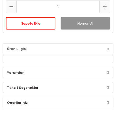
Sepete Ekle
Hemen Al
Ürün Bilgisi
Yorumlar
Taksit Seçenekleri
Bu ürüne ilk yorumu siz yapın!
Önerileriniz
Yorum Yaz
Bu ürünün fiyat bilgisi, resim, ürün açıklamalarında ve diğer