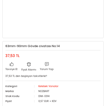
63mm-90mm Gövde civatası No:14
37,53 TL
Tavsiye Et
Yorum Yap
Fiyat Alarmı
37,53 TL den başlayan taksitlerle!!
Kategori
Kelebek Vanalar
Marka
NOZBART
Stok Kodu
DİM-0314
Fiyat
0,57 EUR + KDV