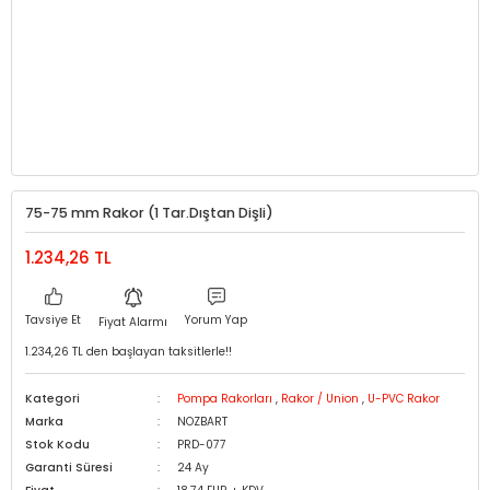
75-75 mm Rakor (1 Tar.Dıştan Dişli)
1.234,26 TL
Tavsiye Et
Yorum Yap
Fiyat Alarmı
1.234,26 TL den başlayan taksitlerle!!
Kategori
Pompa Rakorları
,
Rakor / Union
,
U-PVC Rakor
Marka
NOZBART
Stok Kodu
PRD-077
Garanti Süresi
24 Ay