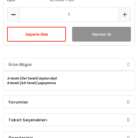
Fiyat
18,74 EUR + KDV
Sepete Ekle
Hemen Al
Ürün Bilgisi
A tarafı (Üst Tarafı) dıştan dişli
B tarafı (Alt Tarafı) yapıştırma
Yorumlar
Taksit Seçenekleri
Bu ürüne ilk yorumu siz yapın!
Önerileriniz