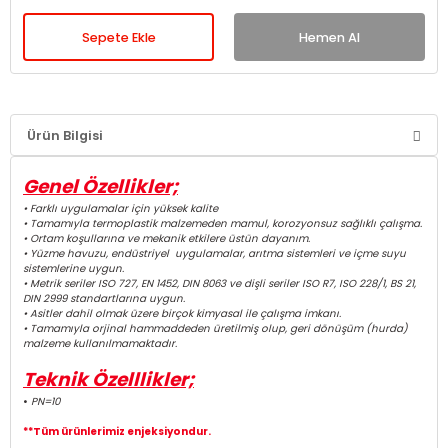
Sepete Ekle
Hemen Al
Ürün Bilgisi
Genel Özellikler;
• Farklı uygulamalar için yüksek kalite
• Tamamıyla termoplastik malzemeden mamul, korozyonsuz sağlıklı çalışma.
• Ortam koşullarına ve mekanik etkilere üstün dayanım.
• Yüzme havuzu, endüstriyel uygulamalar, arıtma sistemleri ve içme suyu
sistemlerine uygun.
• Metrik seriler ISO 727, EN 1452, DIN 8063 ve dişli seriler ISO R7, ISO 228/1, BS 21,
DIN 2999 standartlarına uygun.
• Asitler dahil olmak üzere birçok kimyasal ile çalışma imkanı.
• Tamamıyla orjinal hammaddeden üretilmiş olup, geri dönüşüm (hurda)
malzeme kullanılmamaktadır.
Teknik Özelllikler;
•
PN=10
**Tüm ürünlerimiz enjeksiyondur.