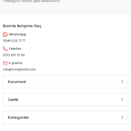
*istediğiniz zaman iptal edebilirsiniz.
Bizimle İletişime Geç
Whatsapp
Gönder
0544 526 71 77
Telefon
0212 637 13 66
E-posta
info@tumplastik.com
Kurumsal
Üyelik
Kategoriler