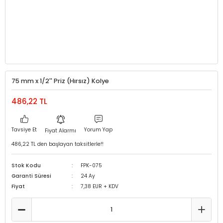
75 mm x 1/2'' Priz (Hırsız) Kolye
486,22 TL
Tavsiye Et
Yorum Yap
Fiyat Alarmı
486,22 TL den başlayan taksitlerle!!
Stok Kodu
FPK-075
Garanti Süresi
24 Ay
Fiyat
7,38 EUR + KDV