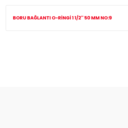
BORU BAĞLANTI O-RİNGİ 1 1/2'' 50 MM NO:9
Bu ürünün fiyat bilgisi, resim, ürün açıklamalarında ve diğer ko
Görüş ve önerileriniz için teşekkür ederiz.
Ürün resmi kalitesiz, bozuk veya görüntülenemiyor.
Ürün açıklamasında eksik bilgiler bulunuyor.
Ürün bilgilerinde hatalar bulunuyor.
Ürün fiyatı diğer sitelerden daha pahalı.
Bu ürüne benzer farklı alternatifler olmalı.