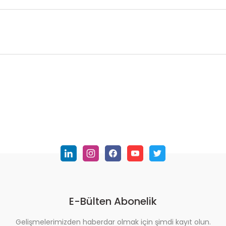
nularda yetersiz gördüğünüz noktaları öneri formunu kullanarak tarafımı
Bu ürüne ilk yorumu siz yapın!
Yorum Yaz
E-Bülten Abonelik
Gelişmelerimizden haberdar olmak için şimdi kayıt olun.