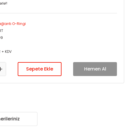
rle!!
ağlantı O-Ringi
RT
09
R + KDV
Sepete Ekle
Hemen Al
erileriniz