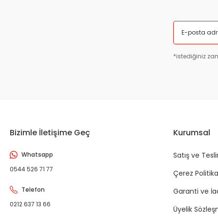
*istediğiniz zam
Bizimle İletişime Geç
Kurumsal
Whatsapp
Satış ve Tesl
0544 526 71 77
Çerez Politika
Telefon
Garanti ve İ
0212 637 13 66
Üyelik Sözleş