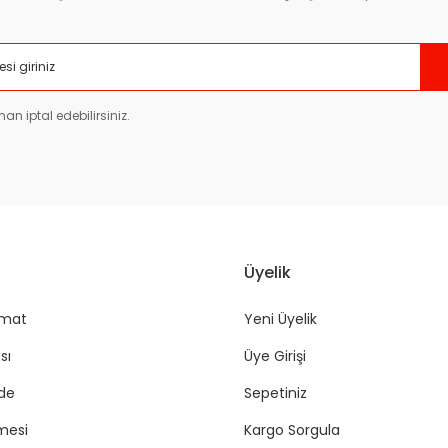
Gönder
an iptal edebilirsiniz.
Üyelik
imat
Yeni Üyelik
sı
Üye Girişi
ade
Sepetiniz
mesi
Kargo Sorgula