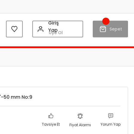
Giriş
Sepet
Yap
Üye Ol
2''-50 mm No:9
Tavsiye Et
Yorum Yap
Fiyat Alarmı