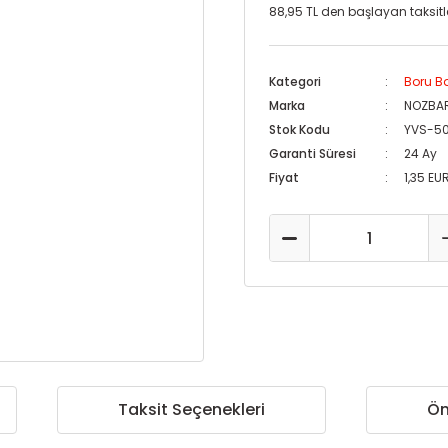
88,95 TL den başlayan taksitle
Kategori
Boru B
Marka
NOZBA
Stok Kodu
YVS-5
Garanti Süresi
24 Ay
Fiyat
1,35 EU
Taksit Seçenekleri
Ön