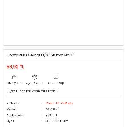
Conta altı O-Ringi 1 1/2'' 50 mm No: 11
56,92 TL
Tavsiye Et
Yorum Yap
Fiyat Alarmı
56,92 TL den başlayan taksitlerle!!
Kategori
Conta Altı O-Ringi
Marka
NOZBART
Stok Kodu
YVA-511
Fiyat
0,86 EUR + KDV