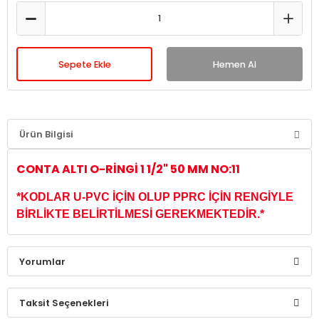
Sepete Ekle
Hemen Al
Ürün Bilgisi
CONTA ALTI O-RİNGİ 1 1/2" 50 MM NO:11
*KODLAR U-PVC İÇİN OLUP PPRC İÇİN RENGİYLE
BİRLİKTE BELİRTİLMESİ GEREKMEKTEDİR.*
Yorumlar
Taksit Seçenekleri
Bu ürüne ilk yorumu siz yapın!