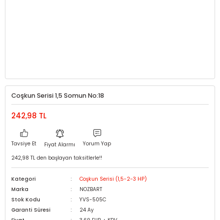
Coşkun Serisi 1,5 Somun No:18
242,98 TL
Tavsiye Et
Yorum Yap
Fiyat Alarmı
242,98 TL den başlayan taksitlerle!!
Kategori
Coşkun Serisi (1,5-2-3 HP)
Marka
NOZBART
Stok Kodu
YVS-505C
Garanti Süresi
24 Ay