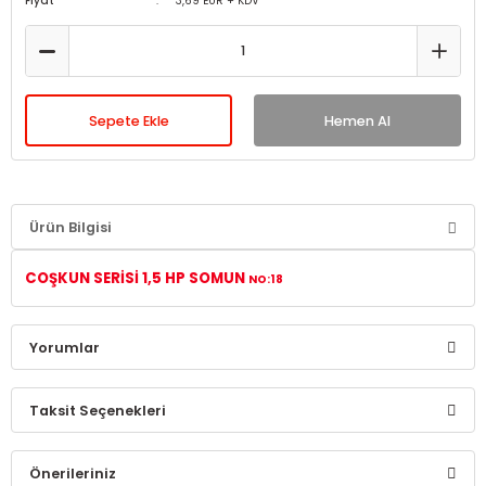
Fiyat
3,69 EUR + KDV
Sepete Ekle
Hemen Al
Ürün Bilgisi
COŞKUN SERİSİ 1,5 HP SOMUN
NO:18
Yorumlar
Taksit Seçenekleri
Bu ürüne ilk yorumu siz yapın!
Önerileriniz