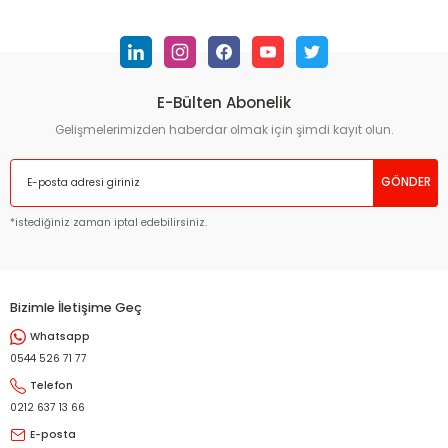
konularda yetersiz gördüğünüz noktaları öneri formunu
kullanarak tarafımıza iletebilirsiniz.
Görüş ve önerileriniz için teşekkür ederiz.
E-Bülten Abonelik
Ürün resmi kalitesiz, bozuk veya görüntülenemiyor.
Ürün açıklamasında eksik bilgiler bulunuyor.
Gelişmelerimizden haberdar olmak için şimdi kayıt olun.
Ürün bilgilerinde hatalar bulunuyor.
GÖNDER
Ürün fiyatı diğer sitelerden daha pahalı.
Bu ürüne benzer farklı alternatifler olmalı.
*istediğiniz zaman iptal edebilirsiniz.
Bizimle İletişime Geç
Whatsapp
Gönder
0544 526 71 77
Telefon
0212 637 13 66
E-posta