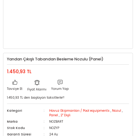
Yandan Çıkışlı Tabandan Besleme Nozulu (Panel)
1.450,93 TL
Tavsiye Et
Yorum Yap
Fiyat Alarmı
1.450,93 TL den başlayan taksitlerle!!
Kategori
Havuz Ekipmanları / Pool equipments
,
Nozul
,
Panel
,
2'' Dişli
Marka
NOZBART
Stok Kodu
NOZYP
Garanti Süresi
24 Ay