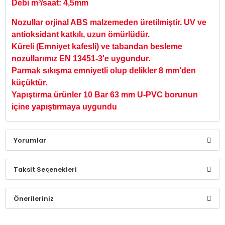
Debi m³/saat: 4,5mm
Nozullar orjinal ABS malzemeden üretilmiştir. UV ve
antioksidant katkılı, uzun ömürlüdür.
Küreli (Emniyet kafesli) ve tabandan besleme
nozullarımız EN 13451-3'e uygundur.
Parmak sıkışma emniyetli olup delikler 8 mm'den
küçüktür.
Yapıştırma ürünler 10 Bar 63 mm U-PVC borunun
içine yapıştırmaya uygundu
Yorumlar
Taksit Seçenekleri
Bu ürüne ilk yorumu siz yapın!
Önerileriniz
Yorum Yaz
Bu ürünün fiyat bilgisi, resim, ürün açıklamalarında ve diğer