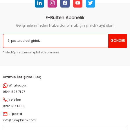
Görüş ve önerileriniz için teşekkür ederiz.
E-Bülten Abonelik
Ürün resmi kalitesiz, bozuk veya görüntülenemiyor.
Ürün açıklamasında eksik bilgiler bulunuyor.
Gelişmelerimizden haberdar olmak için şimdi kayıt olun.
Ürün bilgilerinde hatalar bulunuyor.
GÖNDER
Ürün fiyatı diğer sitelerden daha pahalı.
Bu ürüne benzer farklı alternatifler olmalı.
*istediğiniz zaman iptal edebilirsiniz.
Bizimle İletişime Geç
Whatsapp
Gönder
0544 526 71 77
Telefon
0212 637 13 66
E-posta
info@tumplastik.com