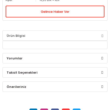
Fiyat
16,20 EUR + KDV
Gelince Haber Ver
Ürün Bilgisi
Yorumlar
Taksit Seçenekleri
Bu ürüne ilk yorumu siz yapın!
Önerileriniz
Yorum Yaz
Bu ürünün fiyat bilgisi, resim, ürün açıklamalarında ve diğer
konularda yetersiz gördüğünüz noktaları öneri formunu
kullanarak tarafımıza iletebilirsiniz.