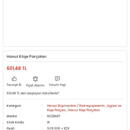
Havuz Köşe Parçaları
601,48 TL
Tavsiye Et
Yorum Yap
Fiyat Alarmı
601,48 TL den başlayan taksitlerle!!
Kategori
Havuz Ekipmanları / Pool equipments
,
Izgara ve
Köşe Parçası
,
Havuz Köşe Parçaları
Marka
NOZBART
Stok Kodu
IK
Fiyat
9,09 EUR + KDV