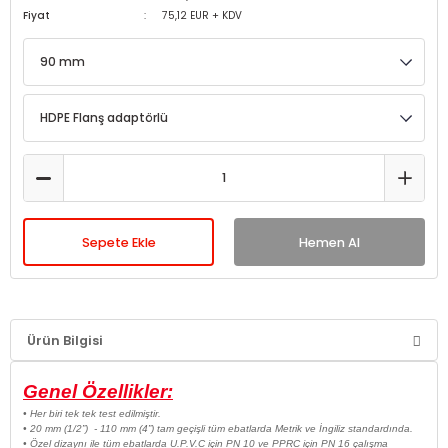
Fiyat
75,12 EUR + KDV
Sepete Ekle
Hemen Al
Ürün Bilgisi
Genel Özellikler:
• Her biri tek tek test edilmiştir.
• 20 mm (1/2”) - 110 mm (4”) tam geçişli tüm ebatlarda Metrik ve İngiliz standardında.
• Özel dizaynı ile tüm ebatlarda U.P.V.C için PN 10 ve PPRC için PN 16 çalışma