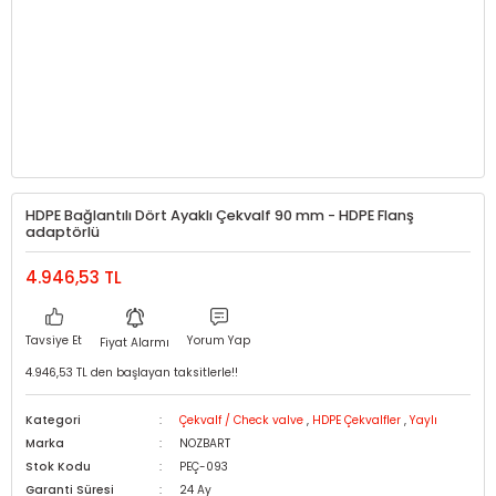
HDPE Bağlantılı Dört Ayaklı Çekvalf 90 mm - HDPE Flanş
adaptörlü
4.946,53 TL
Tavsiye Et
Yorum Yap
Fiyat Alarmı
4.946,53 TL den başlayan taksitlerle!!
Kategori
Çekvalf / Check valve
,
HDPE Çekvalfler
,
Yaylı
Marka
NOZBART
Stok Kodu
PEÇ-093
Garanti Süresi
24 Ay