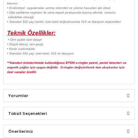
basıncı.
• Endüstriyel uygulamalar, arıtma sistemleri ve yüzme havuzları için ideal.
• Dişli sabitleme segmanı ile vana kapalı pozisyonda basınç altında somunu
sökebilme olanağı.
• Standart 302 yay üretim, özel istek doğrultusunda 316 ve titanyum seçenekleri
Teknik Özellikler:
• Dört ayaklı özel dizayn
• Düşük direnç, tam geçiş
• Kesin sızdırmazlık
• Standart 302 yay; özel istek, 316 ve titanyum
**Standart ürünlerimizde kullandığımız EPDM o-ringler petrol, pertol türevleri ve
organik yağlar için uygun değildir. O-ringler değiştirilerek tüm akışkanlar için
özel vanalar üretilir
.
Yorumlar
Taksit Seçenekleri
Bu ürüne ilk yorumu siz yapın!
Önerileriniz