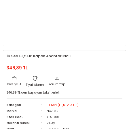
İlk Seri 1-1,5 HP Kapak Anahtarı No:1
346,89 TL
Tavsiye Et
Yorum Yap
Fiyat Alarmı
346,89 TL den başlayan taksitlerle!!
Kategori
İlk Seri (1-1,5-2-3 HP)
Marka
NOZBART
Stok Kodu
YPS-001
Garanti Süresi
24 Ay