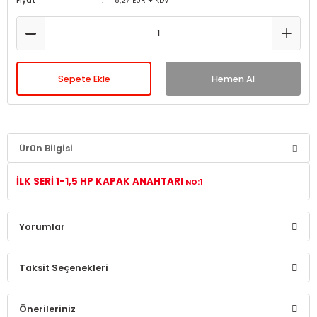
Fiyat
5,27 EUR + KDV
Sepete Ekle
Hemen Al
Ürün Bilgisi
İLK SERİ 1-1,5 HP KAPAK ANAHTARI
NO:1
Yorumlar
Taksit Seçenekleri
Bu ürüne ilk yorumu siz yapın!
Önerileriniz