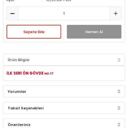
Fiyat
162,86 EUR + KDV
Sepete Ekle
Hemen Al
Ürün Bilgisi
İLK SERİ ÖN GÖVDE
NO:17
Yorumlar
Taksit Seçenekleri
Bu ürüne ilk yorumu siz yapın!
Önerileriniz