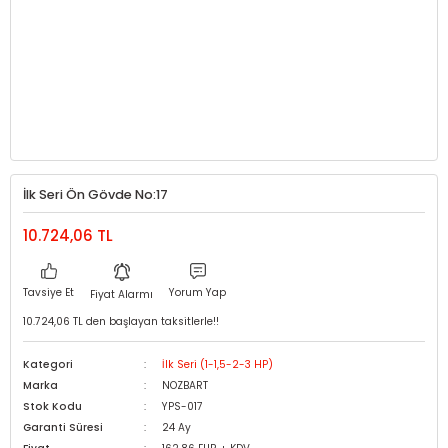
İlk Seri Ön Gövde No:17
10.724,06 TL
Tavsiye Et
Yorum Yap
Fiyat Alarmı
10.724,06 TL den başlayan taksitlerle!!
Kategori
İlk Seri (1-1,5-2-3 HP)
Marka
NOZBART
Stok Kodu
YPS-017
Garanti Süresi
24 Ay