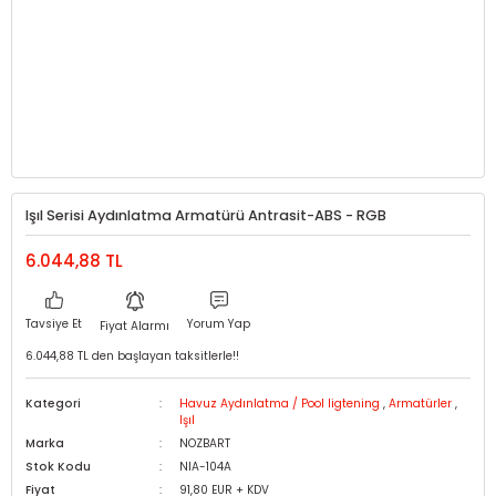
Işıl Serisi Aydınlatma Armatürü Antrasit-ABS - RGB
6.044,88 TL
Tavsiye Et
Yorum Yap
Fiyat Alarmı
6.044,88 TL den başlayan taksitlerle!!
Kategori
Havuz Aydınlatma / Pool ligtening
,
Armatürler
,
Işıl
Marka
NOZBART
Stok Kodu
NIA-104A
Fiyat
91,80 EUR + KDV