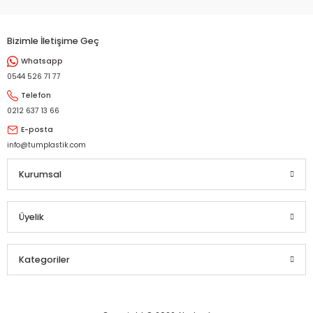
Bizimle İletişime Geç
Whatsapp
Gönder
0544 526 71 77
Telefon
0212 637 13 66
E-posta
info@tumplastik.com
Kurumsal
Üyelik
Kategoriler