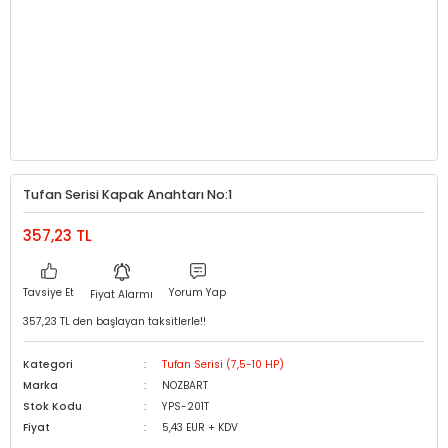
Tufan Serisi Kapak Anahtarı No:1
357,23 TL
Tavsiye Et
Yorum Yap
Fiyat Alarmı
357,23 TL den başlayan taksitlerle!!
Kategori
Tufan Serisi (7,5-10 HP)
Marka
NOZBART
Stok Kodu
YPS-201T
Fiyat
5,43 EUR + KDV