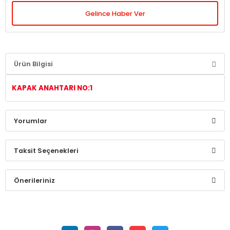
Gelince Haber Ver
Ürün Bilgisi
KAPAK ANAHTARI NO:1
Yorumlar
Taksit Seçenekleri
Bu ürüne ilk yorumu siz yapın!
Önerileriniz
Yorum Yaz
Bu ürünün fiyat bilgisi, resim, ürün açıklamalarında ve diğer
konularda yetersiz gördüğünüz noktaları öneri formunu
kullanarak tarafımıza iletebilirsiniz.