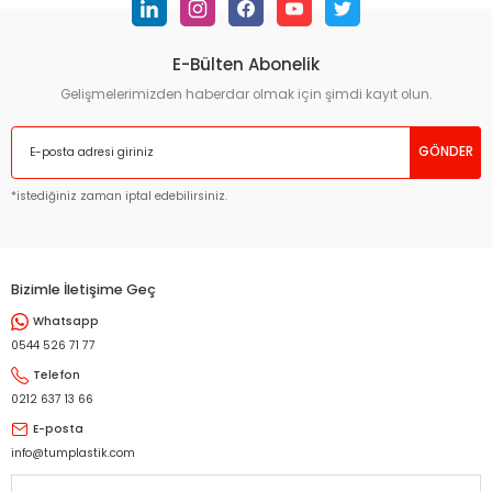
Görüş ve önerileriniz için teşekkür ederiz.
E-Bülten Abonelik
Ürün resmi kalitesiz, bozuk veya görüntülenemiyor.
Ürün açıklamasında eksik bilgiler bulunuyor.
Gelişmelerimizden haberdar olmak için şimdi kayıt olun.
Ürün bilgilerinde hatalar bulunuyor.
GÖNDER
Ürün fiyatı diğer sitelerden daha pahalı.
Bu ürüne benzer farklı alternatifler olmalı.
*istediğiniz zaman iptal edebilirsiniz.
Bizimle İletişime Geç
Whatsapp
Gönder
0544 526 71 77
Telefon
0212 637 13 66
E-posta
info@tumplastik.com