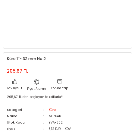
Küre 1''- 32 mm No:2
205,67 TL
Tavsiye Et
Yorum Yap
Fiyat Alarmı
205,67 TL den başlayan taksitlerle!!
Kategori
Küre
Marka
NOZBART
Stok Kodu
YVA-302
Fiyat
3,12 EUR + KDV