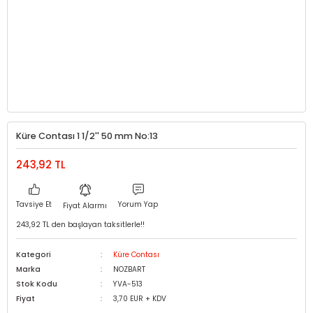
Küre Contası 1 1/2'' 50 mm No:13
243,92 TL
Tavsiye Et
Yorum Yap
Fiyat Alarmı
243,92 TL den başlayan taksitlerle!!
Kategori
Küre Contası
Marka
NOZBART
Stok Kodu
YVA-513
Fiyat
3,70 EUR + KDV