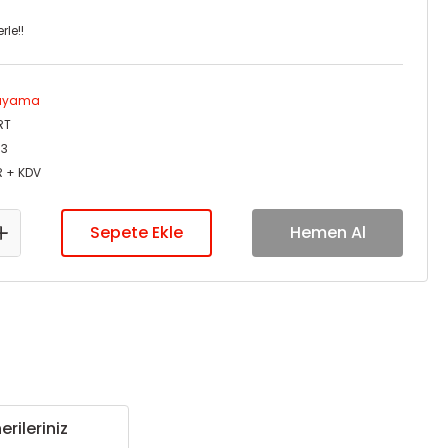
rle!!
Dayama
RT
03
R + KDV
Sepete Ekle
Hemen Al
erileriniz