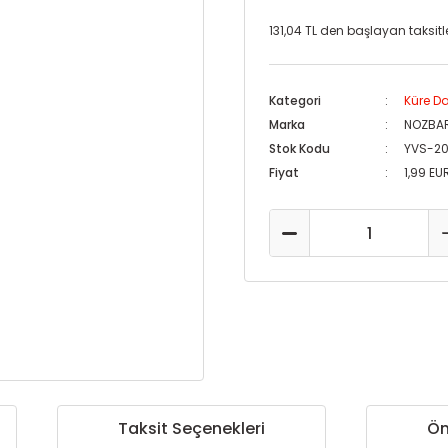
131,04 TL den başlayan taksitle
Kategori
Küre 
Marka
NOZBA
Stok Kodu
YVS-2
Fiyat
1,99 EU
Taksit Seçenekleri
Ön