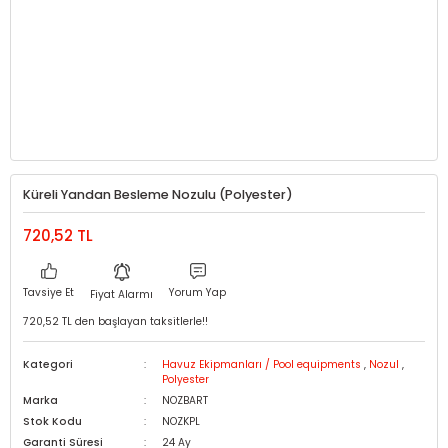
Küreli Yandan Besleme Nozulu (Polyester)
720,52 TL
Tavsiye Et
Yorum Yap
Fiyat Alarmı
720,52 TL den başlayan taksitlerle!!
Kategori
Havuz Ekipmanları / Pool equipments
,
Nozul
,
Polyester
Marka
NOZBART
Stok Kodu
NOZKPL
Garanti Süresi
24 Ay