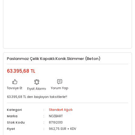
Paslanmaz Çelik Kapaklı.Konik.Skimmer (Beton)
63.395,68 TL
Tavsiye Et
Yorum Yap
Fiyat Alarmı
63.395,68 TL den başlayan taksitlerle!!
Kategori
Standart Ağızlı
Marka
NOZBART
Stok Kodu
87192013
Fiyat
962,75 EUR + KDV