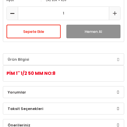
Fiyat
1,42 EUR + KDV
Sepete Ekle
Hemen Al
Ürün Bilgisi
PİM 1'' 1/2 50 MM NO:8
Yorumlar
Taksit Seçenekleri
Bu ürüne ilk yorumu siz yapın!
Önerileriniz