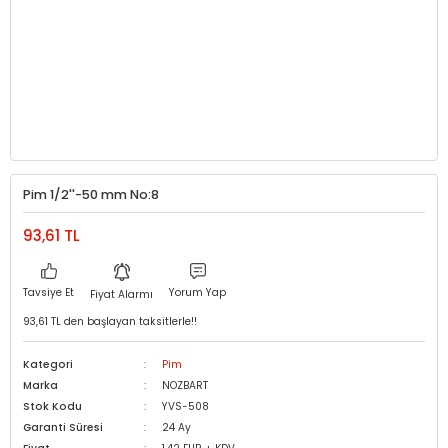
Pim 1/2''-50 mm No:8
93,61 TL
Tavsiye Et
Yorum Yap
Fiyat Alarmı
93,61 TL den başlayan taksitlerle!!
Kategori
Pim
Marka
NOZBART
Stok Kodu
YVS-508
Garanti Süresi
24 Ay