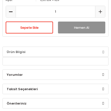
Fiyat
8,80 EUR + KDV
Sepete Ekle
Hemen Al
Ürün Bilgisi
Yorumlar
Taksit Seçenekleri
Bu ürüne ilk yorumu siz yapın!
Önerileriniz
Yorum Yaz