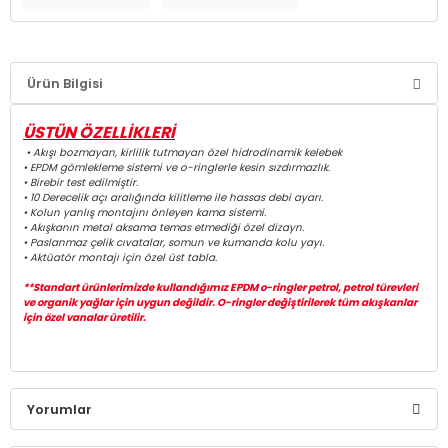
Ürün Bilgisi
ÜSTÜN ÖZELLİKLERİ
• Akışı bozmayan, kirlilik tutmayan özel hidrodinamik kelebek
• EPDM gömlekleme sistemi ve o-ringlerle kesin sızdırmazlık.
• Birebir test edilmiştir.
• 10 Derecelik açı aralığında kilitleme ile hassas debi ayarı.
• Kolun yanlış montajını önleyen kama sistemi.
• Akışkanın metal aksama temas etmediği özel dizayn.
• Paslanmaz çelik cıvatalar, somun ve kumanda kolu yayı.
• Aktüatör montajı için özel üst tabla.
**Standart ürünlerimizde kullandığımız EPDM o-ringler petrol, petrol türevleri
ve organik yağlar için uygun değildir. O-ringler değiştirilerek tüm akışkanlar
için özel vanalar üretilir.
Yorumlar