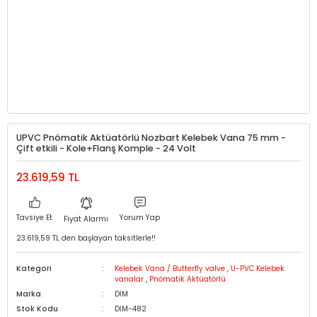
UPVC Pnömatik Aktüatörlü Nozbart Kelebek Vana 75 mm -
Çift etkili - Kole+Flanş Komple - 24 Volt
23.619,59 TL
Tavsiye Et
Yorum Yap
Fiyat Alarmı
23.619,59 TL den başlayan taksitlerle!!
Kategori
Kelebek Vana / Butterfly valve
,
U-PVC Kelebek
vanalar
,
Pnömatik Aktüatörlü
Marka
DİM
Stok Kodu
DİM-482