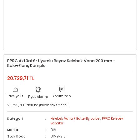
PPRC Aktüatör Uyumlu Beyaz Kelebek Vana 200 mm -
Kole+Flanş Komple
20.729,71 TL
Tavsiye Et
Yorum Yap
Fiyat Alarmı
20.729,71 TL den başlayan taksitlerle!!
Kategori
Kelebek Vana / Butterfly valve
,
PPRC Kelebek
vanalar
Marka
DİM
Stok Kodu
DİMB-210