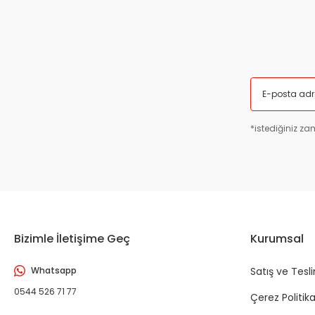
*istediğiniz zam
Bizimle İletişime Geç
Kurumsal
Whatsapp
Satış ve Tesl
0544 526 71 77
Çerez Politika