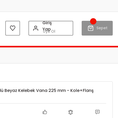
Giriş
Sepet
Yap
Üye Ol
rlü Beyaz Kelebek Vana 225 mm - Kole+Flanş