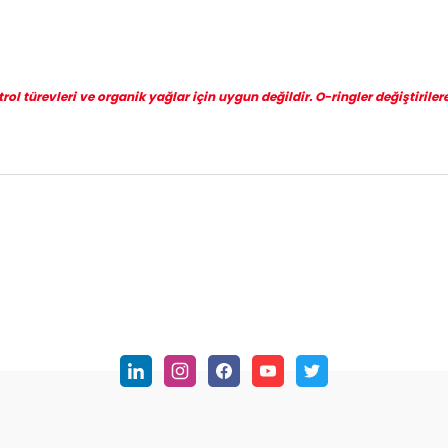
l türevleri ve organik yağlar için uygun değildir. O-ringler değiştirilere
nularda yetersiz gördüğünüz noktaları öneri formunu kullanarak tarafımı
Bu ürüne ilk yorumu siz yapın!
Yorum Yaz