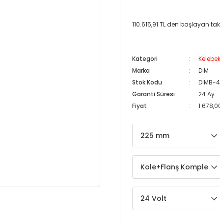
110.615,91 TL den başlayan taksi
Kategori
Kelebek
Marka
DİM
Stok Kodu
DİMB-
Garanti Süresi
24 Ay
Fiyat
1.678,0