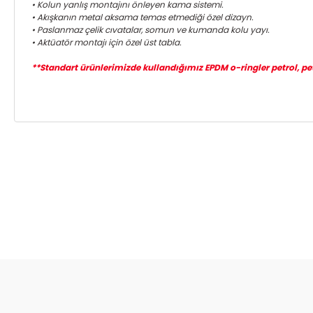
• Kolun yanlış montajını önleyen kama sistemi.
• Akışkanın metal aksama temas etmediği özel dizayn.
• Paslanmaz çelik cıvatalar, somun ve kumanda kolu yayı.
• Aktüatör montajı için özel üst tabla.
**Standart ürünlerimizde kullandığımız EPDM o-ringler petrol, petro
Bu ürünün fiyat bilgisi, resim, ürün açıklamalarında ve diğer ko
Görüş ve önerileriniz için teşekkür ederiz.
Ürün resmi kalitesiz, bozuk veya görüntülenemiyor.
Ürün açıklamasında eksik bilgiler bulunuyor.
Ürün bilgilerinde hatalar bulunuyor.
Ürün fiyatı diğer sitelerden daha pahalı.
Bu ürüne benzer farklı alternatifler olmalı.