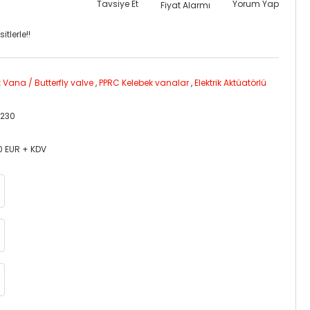
Tavsiye Et
Yorum Yap
Fiyat Alarmı
tlerle!!
 Vana / Butterfly valve
,
PPRC Kelebek vanalar
,
Elektrik Aktüatörlü
4230
0 EUR + KDV