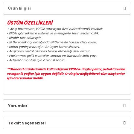
Ürün Bilgisi
ÜSTÜN ÖZELLİKLERİ
• Akışı bozmayan, kirlilik tutmayan özel hidrodinamik kelebek
• EPDM gömlekleme sistemi ve o-ringlerle kesin sızdırmazlık.
• Birebir test edilmiştir.
• 10 Derecelik açı aralığında kilitleme ile hassas debi ayarı.
• Kolun yanlış montajını önleyen kama sistemi.
• Akışkanın metal aksama temas etmediği özel dizayn.
• Paslanmaz çelik cıvatalar, somun ve kumanda kolu yayı.
• Aktüatör montajı için özel üst tabla.
**Standart ürünlerimizde kullandığımız EPDM o-ringler petrol, petrol türevleri
ve organik yağlar için uygun değildir. O-ringler değiştirilerek tüm akışkanlar
için özel vanalar üretilir.
Yorumlar
Taksit Seçenekleri
Bu ürüne ilk yorumu siz yapın!