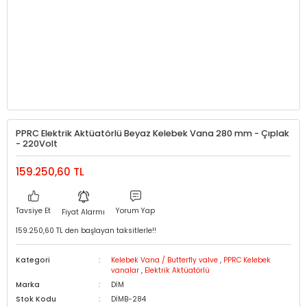
PPRC Elektrik Aktüatörlü Beyaz Kelebek Vana 280 mm - Çıplak
- 220Volt
159.250,60 TL
Tavsiye Et
Yorum Yap
Fiyat Alarmı
159.250,60 TL den başlayan taksitlerle!!
Kategori
Kelebek Vana / Butterfly valve
,
PPRC Kelebek
vanalar
,
Elektrik Aktüatörlü
Marka
DİM
Stok Kodu
DİMB-284