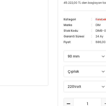
45.222,00 TL den başlayan taks
Kategori
Kelebek
Marka
DİM
Stok Kodu
DİMB-
Garanti Süresi
24 Ay
Fiyat
686,00