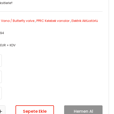
itlerle!!
 Vana / Butterfly valve
,
PPRC Kelebek vanalar
,
Elektrik Aktüatörlü
094
 EUR + KDV
Sepete Ekle
Hemen Al