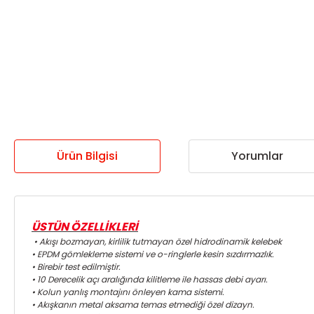
Ürün Bilgisi
Yorumlar
ÜSTÜN ÖZELLİKLERİ
• Akışı bozmayan, kirlilik tutmayan özel hidrodinamik kelebek
• EPDM gömlekleme sistemi ve o-ringlerle kesin sızdırmazlık.
• Birebir test edilmiştir.
• 10 Derecelik açı aralığında kilitleme ile hassas debi ayarı.
• Kolun yanlış montajını önleyen kama sistemi.
• Akışkanın metal aksama temas etmediği özel dizayn.