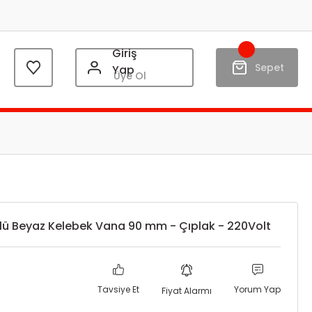
Giriş
Sepet
Yap
Üye Ol
rlü Beyaz Kelebek Vana 90 mm - Çıplak - 220Volt
Tavsiye Et
Yorum Yap
Fiyat Alarmı