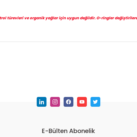
l türevleri ve organik yağlar için uygun değildir. O-ringler değiştirilere
nularda yetersiz gördüğünüz noktaları öneri formunu kullanarak tarafımı
Bu ürüne ilk yorumu siz yapın!
Yorum Yaz
E-Bülten Abonelik