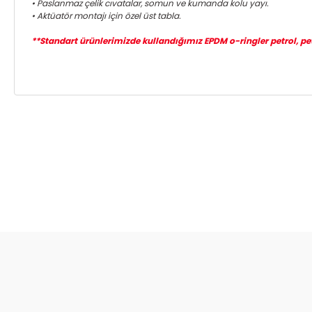
• Paslanmaz çelik cıvatalar, somun ve kumanda kolu yayı.
• Aktüatör montajı için özel üst tabla.
**Standart ürünlerimizde kullandığımız EPDM o-ringler petrol, petro
Bu ürünün fiyat bilgisi, resim, ürün açıklamalarında ve diğer ko
Görüş ve önerileriniz için teşekkür ederiz.
Ürün resmi kalitesiz, bozuk veya görüntülenemiyor.
Ürün açıklamasında eksik bilgiler bulunuyor.
Ürün bilgilerinde hatalar bulunuyor.
Ürün fiyatı diğer sitelerden daha pahalı.
Bu ürüne benzer farklı alternatifler olmalı.