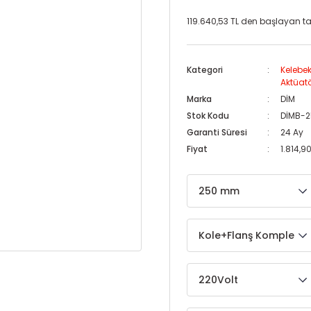
119.640,53 TL den başlayan taks
Kategori
Kelebek
Aktüatö
Marka
DİM
Stok Kodu
DİMB-
Garanti Süresi
24 Ay
Fiyat
1.814,9