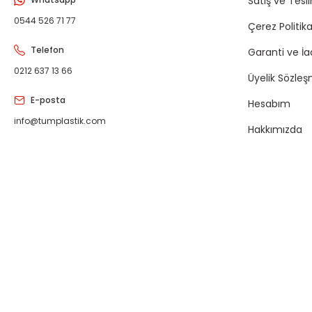
Satış ve Tesl
0544 526 71 77
Çerez Politika
Telefon
Garanti ve İ
0212 637 13 66
Üyelik Sözleş
E-posta
Hesabım
info@tumplastik.com
Hakkımızda