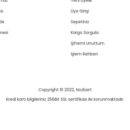
imat
Yeni Üyelik
sı
Üye Girişi
ade
Sepetiniz
mesi
Kargo Sorgula
Şifremi Unuttum
İşlem Rehberi
Copyright © 2022, Nozbart
Kredi kartı bilgileriniz 256Bit SSL sertifikası ile korunmaktadır.