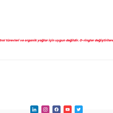
l türevleri ve organik yağlar için uygun değildir. O-ringler değiştirilere
nularda yetersiz gördüğünüz noktaları öneri formunu kullanarak tarafımı
Bu ürüne ilk yorumu siz yapın!
Yorum Yaz