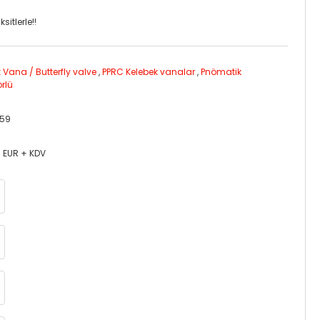
itlerle!!
 Vana / Butterfly valve
,
PPRC Kelebek vanalar
,
Pnömatik
rlü
259
0 EUR + KDV