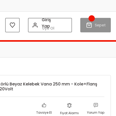
Giriş
Sepet
Yap
Üye Ol
örlü Beyaz Kelebek Vana 250 mm - Kole+Flanş
220Volt
Tavsiye Et
Yorum Yap
Fiyat Alarmı