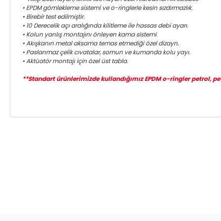
• EPDM gömlekleme sistemi ve o-ringlerle kesin sızdırmazlık.
• Birebir test edilmiştir.
• 10 Derecelik açı aralığında kilitleme ile hassas debi ayarı.
• Kolun yanlış montajını önleyen kama sistemi.
• Akışkanın metal aksama temas etmediği özel dizayn.
• Paslanmaz çelik cıvatalar, somun ve kumanda kolu yayı.
• Aktüatör montajı için özel üst tabla.
**Standart ürünlerimizde kullandığımız EPDM o-ringler petrol, petro
Bu ürünün fiyat bilgisi, resim, ürün açıklamalarında ve diğer ko
Görüş ve önerileriniz için teşekkür ederiz.
Ürün resmi kalitesiz, bozuk veya görüntülenemiyor.
Ürün açıklamasında eksik bilgiler bulunuyor.
Ürün bilgilerinde hatalar bulunuyor.
Ürün fiyatı diğer sitelerden daha pahalı.