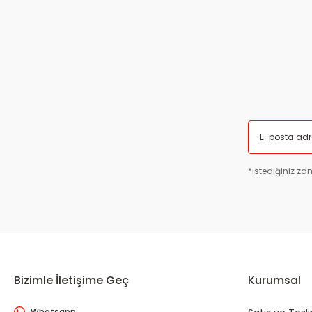
Bu ürüne benzer farklı alternatifler olmalı.
*istediğiniz zam
Bizimle İletişime Geç
Kurumsal
Whatsapp