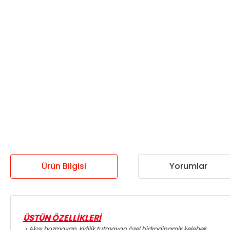
Ürün Bilgisi
Yorumlar
ÜSTÜN ÖZELLİKLERİ
• Akışı bozmayan, kirlilik tutmayan özel hidrodinamik kelebek