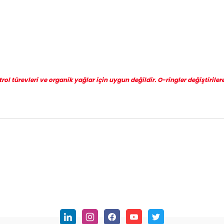
l türevleri ve organik yağlar için uygun değildir. O-ringler değiştirilere
nularda yetersiz gördüğünüz noktaları öneri formunu kullanarak tarafımı
Bu ürüne ilk yorumu siz yapın!
Yorum Yaz