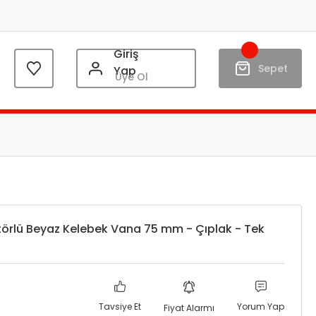
Giriş
Sepet
Yap
Üye Ol
örlü Beyaz Kelebek Vana 75 mm - Çıplak - Tek
Tavsiye Et
Yorum Yap
Fiyat Alarmı