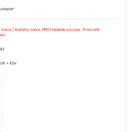
itlerle!!
 Vana / Butterfly valve
,
PPRC Kelebek vanalar
,
Pnömatik
rlü
083
 EUR + KDV