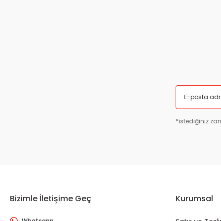
Bu ürüne benzer farklı alternatifler olmalı.
*istediğiniz zam
Bizimle İletişime Geç
Kurumsal
Whatsapp