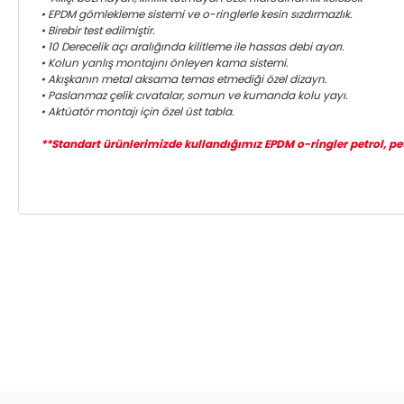
• EPDM gömlekleme sistemi ve o-ringlerle kesin sızdırmazlık.
• Birebir test edilmiştir.
• 10 Derecelik açı aralığında kilitleme ile hassas debi ayarı.
• Kolun yanlış montajını önleyen kama sistemi.
• Akışkanın metal aksama temas etmediği özel dizayn.
• Paslanmaz çelik cıvatalar, somun ve kumanda kolu yayı.
• Aktüatör montajı için özel üst tabla.
**Standart ürünlerimizde kullandığımız EPDM o-ringler petrol, petro
Bu ürünün fiyat bilgisi, resim, ürün açıklamalarında ve diğer ko
Görüş ve önerileriniz için teşekkür ederiz.
Ürün resmi kalitesiz, bozuk veya görüntülenemiyor.
Ürün açıklamasında eksik bilgiler bulunuyor.
Ürün bilgilerinde hatalar bulunuyor.
Ürün fiyatı diğer sitelerden daha pahalı.