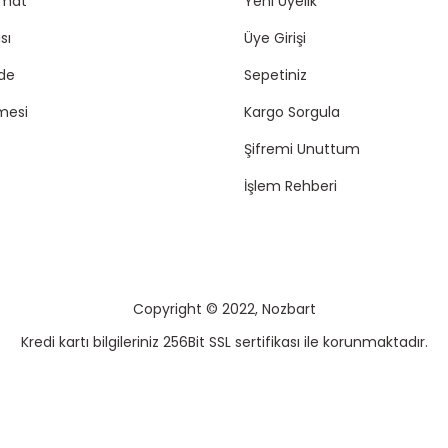
imat
Yeni Üyelik
sı
Üye Girişi
ade
Sepetiniz
mesi
Kargo Sorgula
Şifremi Unuttum
İşlem Rehberi
Copyright © 2022, Nozbart
Kredi kartı bilgileriniz 256Bit SSL sertifikası ile korunmaktadır.