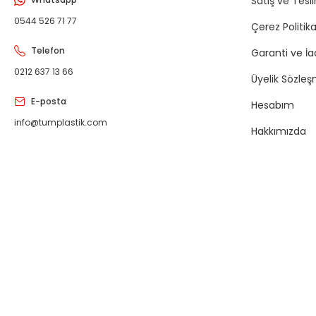
Satış ve Tesl
0544 526 71 77
Çerez Politika
Telefon
Garanti ve İ
0212 637 13 66
Üyelik Sözleş
E-posta
Hesabım
info@tumplastik.com
Hakkımızda