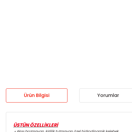
Ürün Bilgisi
Yorumlar
ÜSTÜN ÖZELLİKLERİ
• Akışı bozmayan, kirlilik tutmayan özel hidrodinamik kelebek