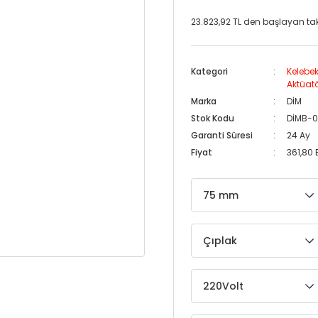
23.823,92 TL den başlayan taks
Kategori
Kelebek
Aktüatö
Marka
DİM
Stok Kodu
DİMB-
Garanti Süresi
24 Ay
Fiyat
361,80