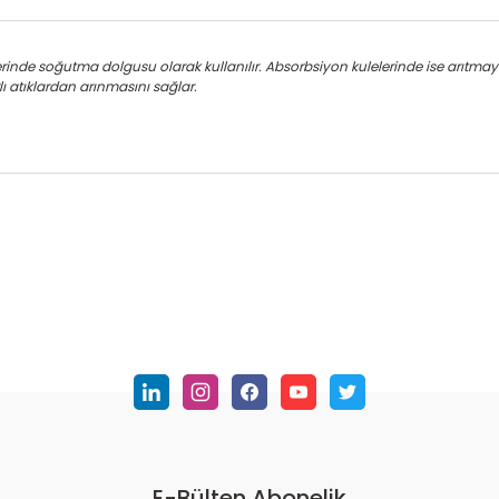
de soğutma dolgusu olarak kullanılır. Absorbsiyon kulelerinde ise arıtmaya y
lı atıklardan arınmasını sağlar.
nularda yetersiz gördüğünüz noktaları öneri formunu kullanarak tarafımı
Bu ürüne ilk yorumu siz yapın!
Yorum Yaz
E-Bülten Abonelik