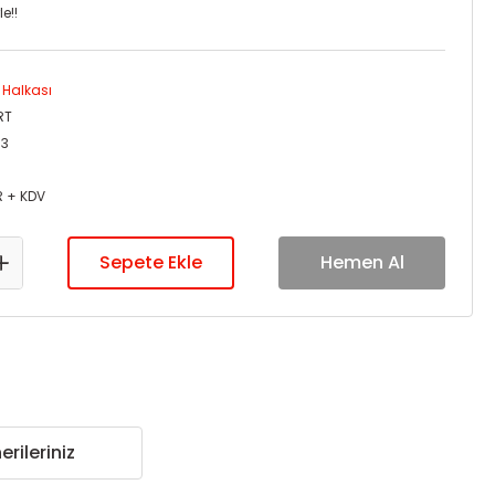
e!!
 Halkası
RT
03
R + KDV
Sepete Ekle
Hemen Al
erileriniz