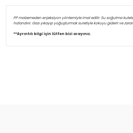
PP malzemeden enjeksiyon yöntemiyle imal edilir. Su soğutma kulelerin
hızlandırır. Gazı yıkayıp yoğuşturmak suretiyle kokuyu giderir ve zarar
**Ayrıntılı bilgi için lütfen bizi arayınız.
Bu ürünün fiyat bilgisi, resim, ürün açıklamalarında ve diğer ko
Görüş ve önerileriniz için teşekkür ederiz.
Ürün resmi kalitesiz, bozuk veya görüntülenemiyor.
Ürün açıklamasında eksik bilgiler bulunuyor.
Ürün bilgilerinde hatalar bulunuyor.
Ürün fiyatı diğer sitelerden daha pahalı.
Bu ürüne benzer farklı alternatifler olmalı.