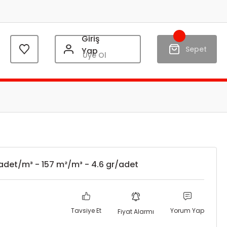
Giriş
Sepet
Yap
Üye Ol
 adet/m³ - 157 m²/m³ - 4.6 gr/adet
Tavsiye Et
Yorum Yap
Fiyat Alarmı