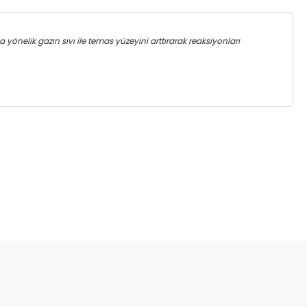
önelik gazın sıvı ile temas yüzeyini arttırarak reaksiyonları
za iletebilirsiniz.