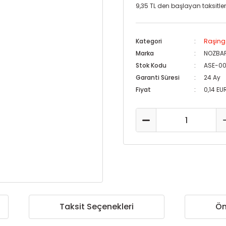
9,35 TL den başlayan taksitlerl
Kategori
Raşing
Marka
NOZBA
Stok Kodu
ASE-0
Garanti Süresi
24 Ay
Fiyat
0,14 EU
Taksit Seçenekleri
Ön