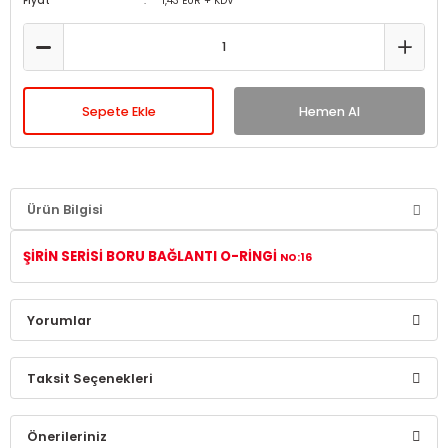
Fiyat
1,43 EUR + KDV
Sepete Ekle
Hemen Al
Ürün Bilgisi
ŞİRİN SERİSİ BORU BAĞLANTI O-RİNGİ
NO:16
Yorumlar
Taksit Seçenekleri
Bu ürüne ilk yorumu siz yapın!
Önerileriniz