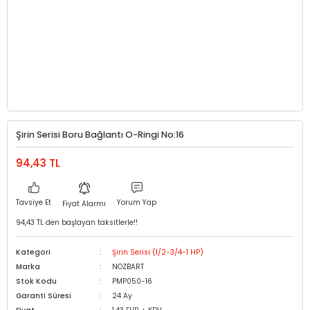
Şirin Serisi Boru Bağlantı O-Ringi No:16
94,43 TL
Tavsiye Et
Yorum Yap
Fiyat Alarmı
94,43 TL den başlayan taksitlerle!!
Kategori
Şirin Serisi (1/2-3/4-1 HP)
Marka
NOZBART
Stok Kodu
PMP050-16
Garanti Süresi
24 Ay