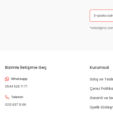
*istediğiniz zam
Bizimle İletişime Geç
Kurumsal
Whatsapp
Satış ve Tesl
0544 526 71 77
Çerez Politika
Telefon
Garanti ve İ
0212 637 13 66
Üyelik Sözleş