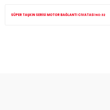
SÜPER TAŞKIN SERİSİ MOTOR BAĞLANTI CIVATASI
NO:32
Bu ürünün fiyat bilgisi, resim, ürün açıklamalarında ve diğer ko
Görüş ve önerileriniz için teşekkür ederiz.
Ürün resmi kalitesiz, bozuk veya görüntülenemiyor.
Ürün açıklamasında eksik bilgiler bulunuyor.
Ürün bilgilerinde hatalar bulunuyor.
Ürün fiyatı diğer sitelerden daha pahalı.
Bu ürüne benzer farklı alternatifler olmalı.