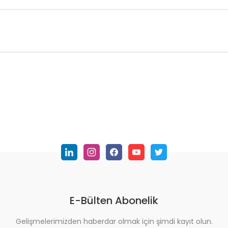
nularda yetersiz gördüğünüz noktaları öneri formunu kullanarak tarafımı
Bu ürüne ilk yorumu siz yapın!
Yorum Yaz
E-Bülten Abonelik
Gelişmelerimizden haberdar olmak için şimdi kayıt olun.