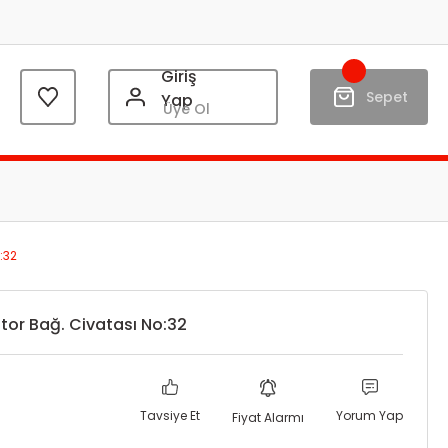
Giriş
Sepet
Yap
Üye Ol
:32
tor Bağ. Civatası No:32
Tavsiye Et
Yorum Yap
Fiyat Alarmı