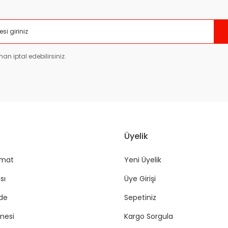
Gönder
an iptal edebilirsiniz.
Üyelik
imat
Yeni Üyelik
sı
Üye Girişi
ade
Sepetiniz
mesi
Kargo Sorgula