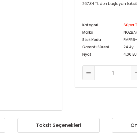
267,34 TL den başlayan taksitl
Kategori
Süper T
Marka
NOZBA
Stok Kodu
PMP55
Garanti Süresi
24 Ay
Fiyat
4,06 E
Taksit Seçenekleri
Ön