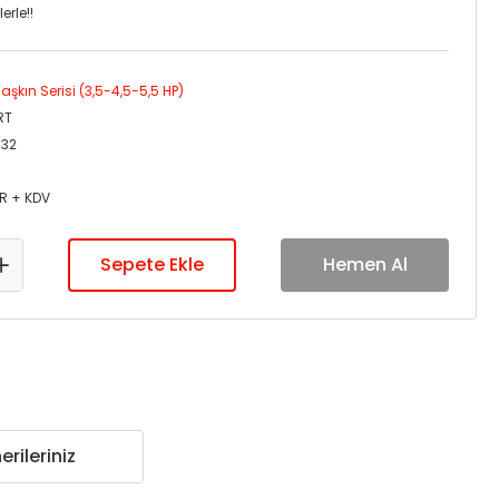
erle!!
aşkın Serisi (3,5-4,5-5,5 HP)
RT
-32
UR + KDV
Sepete Ekle
Hemen Al
erileriniz