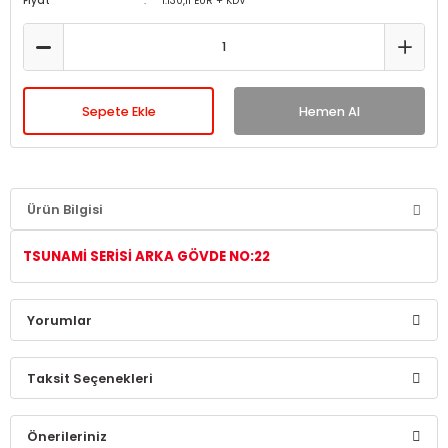
Fiyat
1.130,11 EUR + KDV
Sepete Ekle
Hemen Al
Ürün Bilgisi
TSUNAMİ SERİSİ ARKA GÖVDE
NO:22
Yorumlar
Taksit Seçenekleri
Bu ürüne ilk yorumu siz yapın!
Önerileriniz