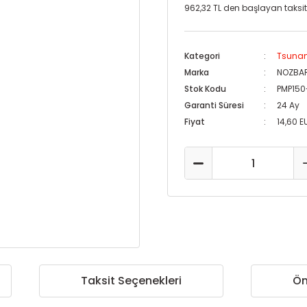
962,32 TL den başlayan taksitl
Kategori
Tsunam
Marka
NOZBA
Stok Kodu
PMP150
Garanti Süresi
24 Ay
Fiyat
14,60 E
Taksit Seçenekleri
Ön