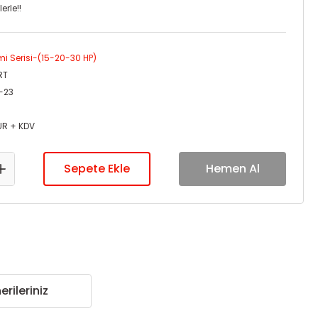
erle!!
i Serisi-(15-20-30 HP)
RT
-23
UR + KDV
Sepete Ekle
Hemen Al
erileriniz