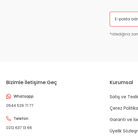
*istediğiniz zam
Bizimle İletişime Geç
Kurumsal
Whatsapp
Satış ve Tesl
0544 526 71 77
Çerez Politika
Telefon
Garanti ve İ
0212 637 13 66
Üyelik Sözleş