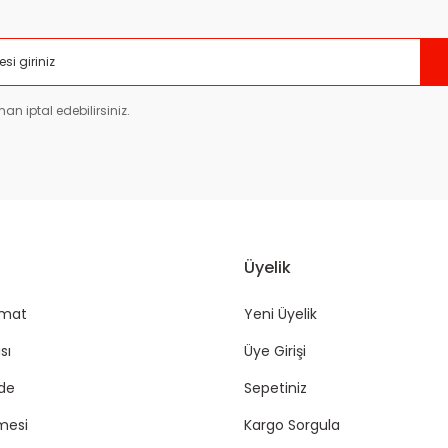
Gönder
an iptal edebilirsiniz.
Üyelik
imat
Yeni Üyelik
sı
Üye Girişi
ade
Sepetiniz
mesi
Kargo Sorgula