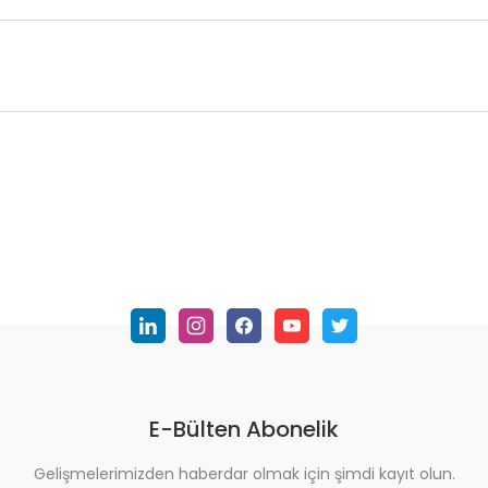
nularda yetersiz gördüğünüz noktaları öneri formunu kullanarak tarafımı
Bu ürüne ilk yorumu siz yapın!
Yorum Yaz
E-Bülten Abonelik
Gelişmelerimizden haberdar olmak için şimdi kayıt olun.