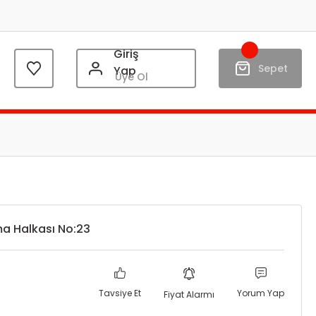
Giriş
Sepet
Yap
Üye Ol
ma Halkası No:23
Tavsiye Et
Yorum Yap
Fiyat Alarmı