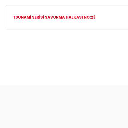
TSUNAMİ SERİSİ SAVURMA HALKASI
NO:23
Bu ürünün fiyat bilgisi, resim, ürün açıklamalarında ve diğer ko
Görüş ve önerileriniz için teşekkür ederiz.
Ürün resmi kalitesiz, bozuk veya görüntülenemiyor.
Ürün açıklamasında eksik bilgiler bulunuyor.
Ürün bilgilerinde hatalar bulunuyor.
Ürün fiyatı diğer sitelerden daha pahalı.
Bu ürüne benzer farklı alternatifler olmalı.