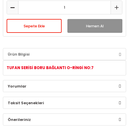
Sepete Ekle
Hemen Al
Ürün Bilgisi
TUFAN SERİSİ BORU BAĞLANTI O-RİNGİ NO:7
Yorumlar
Taksit Seçenekleri
Bu ürüne ilk yorumu siz yapın!
Önerileriniz
Yorum Yaz