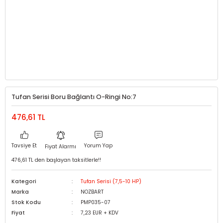
Tufan Serisi Boru Bağlantı O-Ringi No:7
476,61 TL
Tavsiye Et
Yorum Yap
Fiyat Alarmı
476,61 TL den başlayan taksitlerle!!
Kategori
Tufan Serisi (7,5-10 HP)
Marka
NOZBART
Stok Kodu
PMP035-07
Fiyat
7,23 EUR + KDV