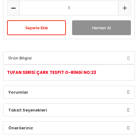
Sepete Ekle
Hemen Al
Ürün Bilgisi
TUFAN SERİSİ ÇARK TESPİT O-RİNGİ NO:23
Yorumlar
Taksit Seçenekleri
Bu ürüne ilk yorumu siz yapın!
Önerileriniz
Yorum Yaz