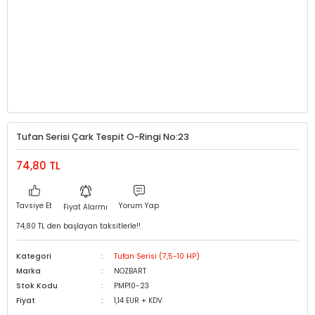
Tufan Serisi Çark Tespit O-Ringi No:23
74,80 TL
Tavsiye Et
Yorum Yap
Fiyat Alarmı
74,80 TL den başlayan taksitlerle!!
Kategori
Tufan Serisi (7,5-10 HP)
Marka
NOZBART
Stok Kodu
PMP10-23
Fiyat
1,14 EUR + KDV