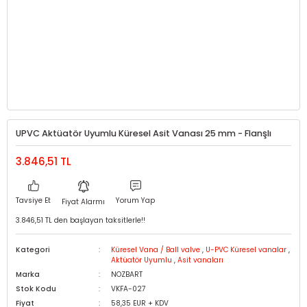
UPVC Aktüatör Uyumlu Küresel Asit Vanası 25 mm - Flanşlı
3.846,51 TL
Tavsiye Et
Yorum Yap
Fiyat Alarmı
3.846,51 TL den başlayan taksitlerle!!
Kategori
Küresel Vana / Ball valve
,
U-PVC Küresel vanalar
,
Aktüatör Uyumlu
,
Asit vanaları
Marka
NOZBART
Stok Kodu
VKFA-027
Fiyat
58,35 EUR + KDV