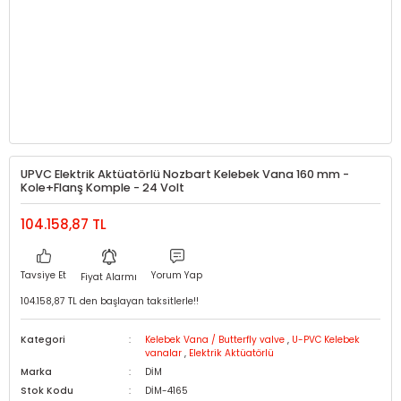
UPVC Elektrik Aktüatörlü Nozbart Kelebek Vana 160 mm -
Kole+Flanş Komple - 24 Volt
104.158,87 TL
Tavsiye Et
Yorum Yap
Fiyat Alarmı
104.158,87 TL den başlayan taksitlerle!!
Kategori
Kelebek Vana / Butterfly valve
,
U-PVC Kelebek
vanalar
,
Elektrik Aktüatörlü
Marka
DİM
Stok Kodu
DİM-4165