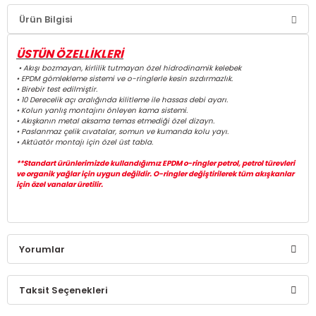
Ürün Bilgisi
ÜSTÜN ÖZELLİKLERİ
• Akışı bozmayan, kirlilik tutmayan özel hidrodinamik kelebek
• EPDM gömlekleme sistemi ve o-ringlerle kesin sızdırmazlık.
• Birebir test edilmiştir.
• 10 Derecelik açı aralığında kilitleme ile hassas debi ayarı.
• Kolun yanlış montajını önleyen kama sistemi.
• Akışkanın metal aksama temas etmediği özel dizayn.
• Paslanmaz çelik cıvatalar, somun ve kumanda kolu yayı.
• Aktüatör montajı için özel üst tabla.
**Standart ürünlerimizde kullandığımız EPDM o-ringler petrol, petrol türevleri
ve organik yağlar için uygun değildir. O-ringler değiştirilerek tüm akışkanlar
için özel vanalar üretilir.
Yorumlar
Taksit Seçenekleri
Bu ürüne ilk yorumu siz yapın!